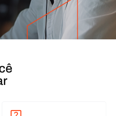
cê
ar