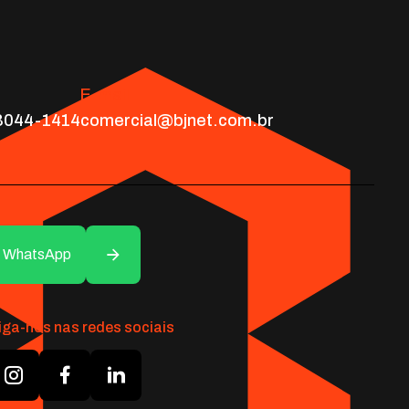
E-mail
 3044-1414
comercial@bjnet.com.br
WhatsApp
iga-nos nas redes sociais